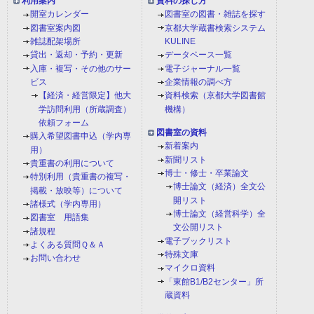
利用案内
資料の探し方
開室カレンダー
図書室の図書・雑誌を探す
図書室案内図
京都大学蔵書検索システム
雑誌配架場所
KULINE
貸出・返却・予約・更新
データベース一覧
入庫・複写・その他のサー
電子ジャーナル一覧
ビス
企業情報の調べ方
【経済・経営限定】他大
資料検索（京都大学図書館
学訪問利用（所蔵調査）
機構）
依頼フォーム
図書室の資料
購入希望図書申込（学内専
新着案内
用）
新聞リスト
貴重書の利用について
博士・修士・卒業論文
特別利用（貴重書の複写・
博士論文（経済）全文公
掲載・放映等）について
開リスト
諸様式（学内専用）
博士論文（経営科学）全
図書室 用語集
文公開リスト
諸規程
電子ブックリスト
よくある質問Ｑ＆Ａ
特殊文庫
お問い合わせ
マイクロ資料
「東館B1/B2センター」所
蔵資料