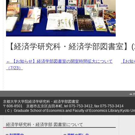
【経済学研究科・経済学部図書室】(202
←
【お知らせ】経済学部図書室の開室時間拡大について
【お知ら
（7/23）
京都大学大学院経済学研究科・経済学部図書室
〒606-8501 京都市左京区吉田本町, tel 075-753-3412, fax 075-753-3414
（Ｃ）Graduate School of Economics and Faculty of Economics Library,Kyoto Univ
経済学研究科・経済学部 図書室について