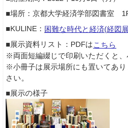
■場所：京都大学経済学部図書室 1
■KULINE：
困難な時代と経済(経図展示
■展示資料リスト：PDFは
こちら
※両面短編綴じで印刷いただくと、
※小冊子は展示場所にも置いてあり
さい。
■展示の様子