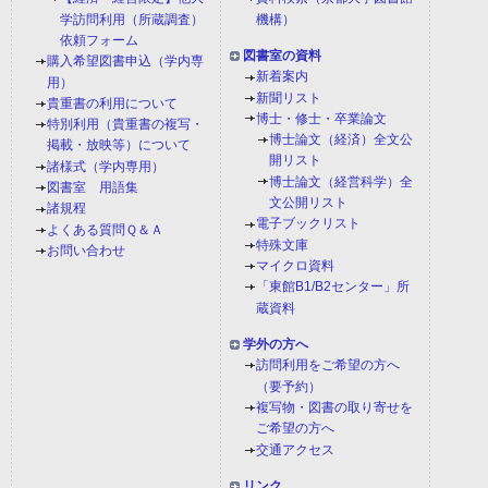
学訪問利用（所蔵調査）
機構）
依頼フォーム
図書室の資料
購入希望図書申込（学内専
新着案内
用）
新聞リスト
貴重書の利用について
博士・修士・卒業論文
特別利用（貴重書の複写・
博士論文（経済）全文公
掲載・放映等）について
開リスト
諸様式（学内専用）
博士論文（経営科学）全
図書室 用語集
文公開リスト
諸規程
電子ブックリスト
よくある質問Ｑ＆Ａ
特殊文庫
お問い合わせ
マイクロ資料
「東館B1/B2センター」所
蔵資料
学外の方へ
訪問利用をご希望の方へ
（要予約）
複写物・図書の取り寄せを
ご希望の方へ
交通アクセス
リンク