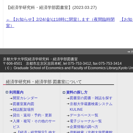
【経済学研究科・経済学部図書室】(2023.03.27)
←
【お知らせ】2/24(金)は18時に閉室します（夜間臨時閉
【お知
室）
京都大学大学院経済学研究科・経済学部図書室
〒606-8501 京都市左京区吉田本町, tel 075-753-3412, fax 075-753-3414
（Ｃ）Graduate School of Economics and Faculty of Economics Library,Kyoto Univ
経済学研究科・経済学部 図書室について
利用案内
資料の探し方
開室カレンダー
図書室の図書・雑誌を探す
図書室案内図
京都大学蔵書検索システム
雑誌配架場所
KULINE
貸出・返却・予約・更新
データベース一覧
入庫・複写・その他のサー
電子ジャーナル一覧
ビス
企業情報の調べ方
【経済・経営限定】他大
資料検索（京都大学図書館