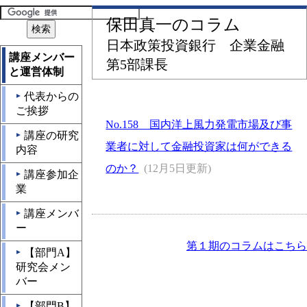
保田真一のコラム
日本政策投資銀行 企業金融
講座メンバー
第5部課長
と運営体制
代表からの
▲
ご挨拶
No.158 国内洋上風力発電市場及び事
講座の研究
▲
業者に対して金融投資家は何ができる
内容
のか？
(12月5日更新)
講座参加企
▲
業
講座メンバ
▲
ー
第１期のコラムはこちら
【部門A】
▲
研究会メン
バー
【部門B】
▲