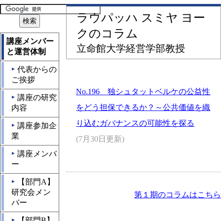
ラウパッハ スミヤ ヨー
クのコラム
講座メンバー
立命館大学経営学部教授
と運営体制
代表からの
▲
ご挨拶
No.196 独シュタットベルケの公益性
講座の研究
▲
をどう担保できるか？～公共価値を織
内容
り込むガバナンスの可能性を探る
講座参加企
▲
業
(7月30日更新)
講座メンバ
▲
ー
【部門A】
▲
研究会メン
第１期のコラムはこちら
バー
【部門B】
▲