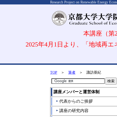
Research Project on Renewable Energy Econ
本講座（第2
2025年4月1日より、「地域
TOP
＞
筆者
＞ 諏訪亜紀
講座メンバーと運営体制
代表からのご挨拶
▲
講座の研究内容
▲