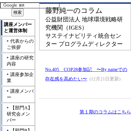
藤野純一のコラム
公益財団法人 地球環境戦略研
講座メンバー
究機関（IGES）
と運営体制
サステイナビリティ統合セン
代表からの
▲
ター プログラムディレクター
ご挨拶
講座の研究
▲
内容
No.405 COP28参加記 〜By nameでの
講座参加企
▲
存在感を高めたい〜
(12月21日更新)
業
講座メンバ
▲
ー
【部門A】
▲
第１期のコラムはこちら
研究会メン
バー
【部門B】
▲