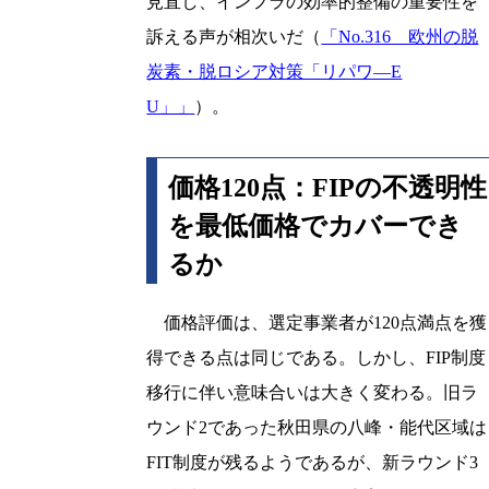
見直し、インフラの効率的整備の重要性を
訴える声が相次いだ（
「No.316 欧州の脱
炭素・脱ロシア対策「リパワ―E
U」」
）。
価格120点：FIPの不透明性
を最低価格でカバーでき
るか
価格評価は、選定事業者が120点満点を獲
得できる点は同じである。しかし、FIP制度
移行に伴い意味合いは大きく変わる。旧ラ
ウンド2であった秋田県の八峰・能代区域は
FIT制度が残るようであるが、新ラウンド3