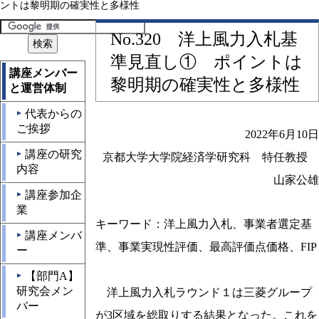
ントは黎明期の確実性と多様性
No.320 洋上風力入札基
準見直し① ポイントは
講座メンバー
黎明期の確実性と多様性
と運営体制
代表からの
▲
ご挨拶
2022年6月10日
講座の研究
▲
京都大学大学院経済学研究科 特任教授
内容
山家公雄
講座参加企
▲
業
キーワード：洋上風力入札、事業者選定基
講座メンバ
▲
準、事業実現性評価、最高評価点価格、FIP
ー
【部門A】
▲
研究会メン
洋上風力入札ラウンド１は三菱グループ
バー
が3区域を総取りする結果となった。これを