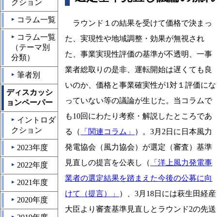
クション
コラム一覧
▲
ラウンド１の結果を受けて価格で決まっ
コラム一覧
▲
た、実現性や地域調整・効果が無視され
（テーマ別
た、事業実現性評価の基準が不透明、一事
分類）
業者総取りの是非、運転開始は遅くても良
筆者別
▲
いのか、価格と事業確実性が1対１評価にな
ディスカッシ
っていない等の議論が生じた。当コラムで
ョンペーパー
も10回にわたり考察・解説したところであ
イントロダ
▲
クション
る（
「関連コラム」
）。3月2日に日本風力
発電協会（風力協会）が選定（審査）基準
2023年度
▲
見直しの提言を公表し（
「洋上風力発電事
2022年度
▲
業者の選定結果を踏まえた今後の公募に向
2021年度
▲
けて（提言）」
）、3月18日には萩生田経産
2020年度
▲
大臣より審査基準見直しとラウンド2の先送