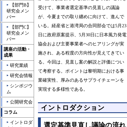
【部門B】
▲
受けて、事業者選定基準の見直しの議論
研究会メン
が、今夏までの取り纏めに向けて、進んで
バー
いる。経産省と港湾局の合同部会では5月23
【部門C】
▲
研究会メン
日に政府原案提示、5月30日に日本風力発電
バー
協会および主要事業者へのヒアリングが実
講座の活動・
施され、ある程度の方向性が見えてきてい
成果
る。今回は、見直し案の解説と評価につい
研究業績
▲
て考察する。ポイントは黎明期における事
研究会情報
▲
業確実性、厚みのあるサプライチェーンを
シンポジウ
▲
実現する多様性である。
ム
公開研究会
▲
イントロダクション
コラム
イントロダ
▲
選定基準見直し議論の流れ