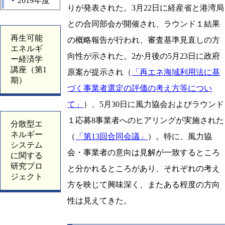
2019年度
▲
りが発表された。3月22日に経産省と港湾局
との合同部会が開催され、ラウンド１結果
再生可能
の概略報告が行われ、審査基準見直しの方
エネルギ
向性が示された。2か月後の5月23日に政府
ー経済学
講座（第1
原案が提示され（
「再エネ海域利用法に基
期）
づく事業者選定の評価の考え方等につい
て」
）、5月30日に風力協会およびラウンド
１応募8事業者へのヒアリングが実施された
分散型エ
ネルギー
（
「第13回合同会議」
）。特に、風力協
システム
会・事業者の意向は見解が一致するところ
に関する
研究プロ
と分かれるところがあり、それぞれの考え
ジェクト
方を映じて興味深く、またある程度の方向
性は見えてきた。