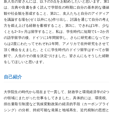
新入生の皆さんには、以下の3点をお勧めしたいと思います。第1
は、古典や良書を多く読んで学部生の時期に自分の基本的な価値
観や社会観を形成すること、第2に、友人たちと自分のアイディア
を議論する場を(ゼミ以外にも)作り出し、討議を通じて自分の考え
方を鍛え上げる経験を蓄積すること、第3に、できれば1年、少な
くとも2−3ヶ月は留学すること。私は、学生時代に短期で1～2か月
の語学留学の後、ドイツに1年間留学し、さらに研究者になってか
らは2度にわたってそれぞれ1年間、アメリカで在外研究をさせて
頂く機会をえました。とくに学生時代のドイツ留学はすべてが新
鮮で、人生のその後を決定づけました。皆さんにもそうした経験
をしてほしいと思います。
自己紹介
大学院生の時代から現在まで一貫して、財政学と環境経済学の2つ
の領域にまたがった仕事をしてきました。具体的には、環境税、
排出量取引制度など気候変動政策の経済的手段（カーボンプライ
シング）の分析、持続可能な発展と地域再生、近代税制の思想と