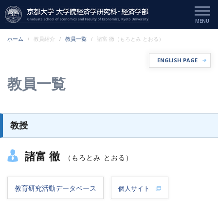
ホーム
教員紹介
教員一覧
諸富 徹（もろとみ とおる）
ENGLISH PAGE
教員一覧
教授
諸富 徹
（もろとみ とおる）
教育研究活動データベース
個人サイト