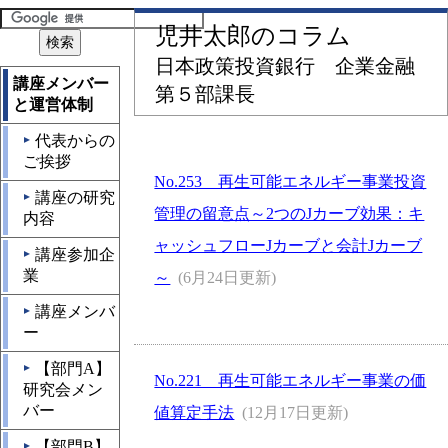
児井太郎のコラム
日本政策投資銀行 企業金融
講座メンバー
第５部課長
と運営体制
代表からの
▲
ご挨拶
No.253 再生可能エネルギー事業投資
講座の研究
▲
管理の留意点～2つのJカーブ効果：キ
内容
ャッシュフローJカーブと会計Jカーブ
講座参加企
▲
業
～
(6月24日更新)
講座メンバ
▲
ー
【部門A】
▲
No.221 再生可能エネルギー事業の価
研究会メン
バー
値算定手法
(12月17日更新)
【部門B】
▲