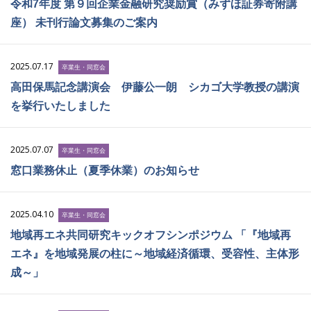
令和7年度 第９回企業金融研究奨励賞（みずほ証券寄附講
座） 未刊行論文募集のご案内
2025.07.17
卒業生・同窓会
高田保馬記念講演会 伊藤公一朗 シカゴ大学教授の講演
を挙行いたしました
2025.07.07
卒業生・同窓会
窓口業務休止（夏季休業）のお知らせ
2025.04.10
卒業生・同窓会
地域再エネ共同研究キックオフシンポジウム 「『地域再
エネ』を地域発展の柱に～地域経済循環、受容性、主体形
成～」