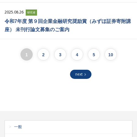
2025.08.26
研究者
令和7年度 第９回企業金融研究奨励賞（みずほ証券寄附講
座） 未刊行論文募集のご案内
1
2
3
4
5
10
next
一般