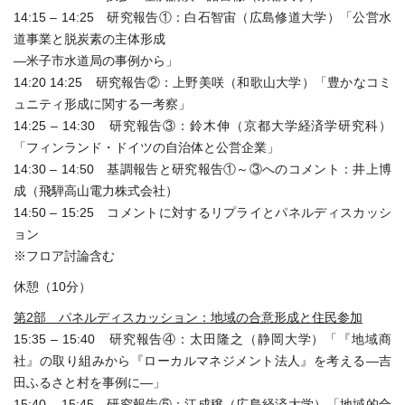
14:15 – 14:25 研究報告①：白石智宙（広島修道大学）「公営水
道事業と脱炭素の主体形成
―米子市水道局の事例から」
14:20 14:25 研究報告②：上野美咲（和歌山大学）「豊かなコミ
ュニティ形成に関する一考察」
14:25 – 14:30 研究報告③：鈴木伸（京都大学経済学研究科）
「フィンランド・ドイツの自治体と公営企業」
14:30 – 14:50 基調報告と研究報告①～③へのコメント：井上博
成（飛騨高山電力株式会社）
14:50 – 15:25 コメントに対するリプライとパネルディスカッシ
ョン
※フロア討論含む
休憩（10分）
第2部 パネルディスカッション：地域の合意形成と住民参加
15:35 – 15:40 研究報告④：太田隆之（静岡大学）「『地域商
社』の取り組みから『ローカルマネジメント法人』を考える―吉
田ふるさと村を事例に―」
15:40 – 15:45 研究報告⑤：江成穣（広島経済大学）「地域的合