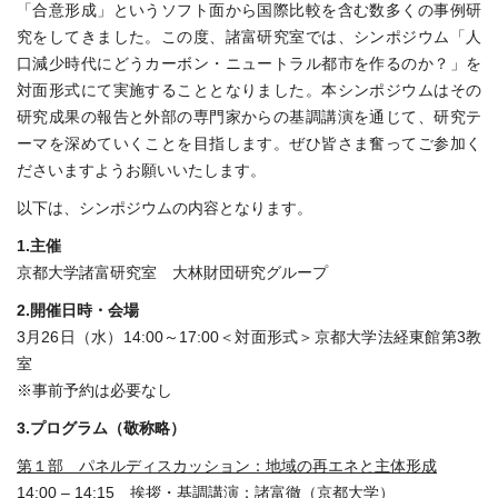
「合意形成」というソフト面から国際比較を含む数多くの事例研
究をしてきました。この度、諸富研究室では、シンポジウム「人
口減少時代にどうカーボン・ニュートラル都市を作るのか？」を
対面形式にて実施することとなりました。本シンポジウムはその
研究成果の報告と外部の専門家からの基調講演を通じて、研究テ
ーマを深めていくことを目指します。ぜひ皆さま奮ってご参加く
ださいますようお願いいたします。
以下は、シンポジウムの内容となります。
1.主催
京都大学諸富研究室 大林財団研究グループ
2.開催日時・会場
3月26日（水）14:00～17:00＜対面形式＞京都大学法経東館第3教
室
※事前予約は必要なし
3.プログラム（敬称略）
第１部 パネルディスカッション：地域の再エネと主体形成
14:00 – 14:15 挨拶・基調講演：諸富徹（京都大学）