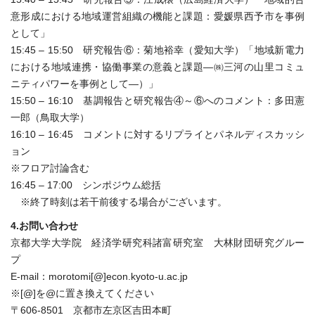
意形成における地域運営組織の機能と課題：愛媛県西予市を事例
として」
15:45 – 15:50 研究報告⑥：菊地裕幸（愛知大学）「地域新電力
における地域連携・協働事業の意義と課題―㈱三河の山里コミュ
ニティパワーを事例として―）」
15:50 – 16:10 基調報告と研究報告④～⑥へのコメント：多田憲
一郎（鳥取大学）
16:10 – 16:45 コメントに対するリプライとパネルディスカッシ
ョン
※フロア討論含む
16:45 – 17:00 シンポジウム総括
※終了時刻は若干前後する場合がございます。
4.お問い合わせ
京都大学大学院 経済学研究科諸富研究室 大林財団研究グルー
プ
E-mail：morotomi[@]econ.kyoto-u.ac.jp
※[@]を@に置き換えてください
〒606-8501 京都市左京区吉田本町