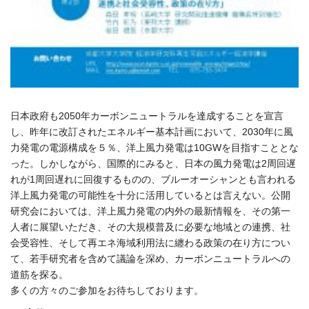
日本政府も2050年カーボンニュートラルを達成することを宣言
し、昨年に改訂されたエネルギー基本計画において、2030年に風
力発電の電源構成を５％、洋上風力発電は10GWを目指すこととな
った。しかしながら、国際的にみると、日本の風力発電は2周回遅
れが1周回遅れに回復するものの、ブルーオーシャンとも言われる
洋上風力発電の可能性を十分に活用しているとは言えない。公開
研究会においては、洋上風力発電の内外の最新情報を、その第一
人者に展望いただき、その大規模普及に必要な地域との連携、社
会受容性、そして再エネ海域利用法に纏わる政策の在り方につい
て、若手研究者を含めて議論を深め、カーボンニュートラルへの
道筋を探る。
多くの方々のご参加をお待ちしております。