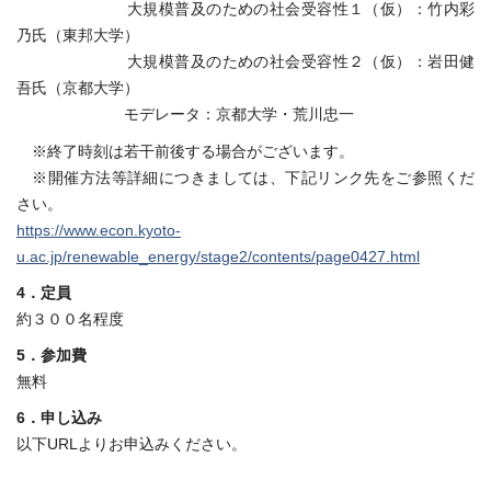
大規模普及のための社会受容性１（仮）：竹内彩
乃氏（東邦大学）
大規模普及のための社会受容性２（仮）：岩田健
吾氏（京都大学）
モデレータ：京都大学・荒川忠一
※終了時刻は若干前後する場合がございます。
※開催方法等詳細につきましては、下記リンク先をご参照くだ
さい。
https://www.econ.kyoto-
u.ac.jp/renewable_energy/stage2/contents/page0427.html
4．定員
約３００名程度
5．参加費
無料
6．申し込み
以下URLよりお申込みください。