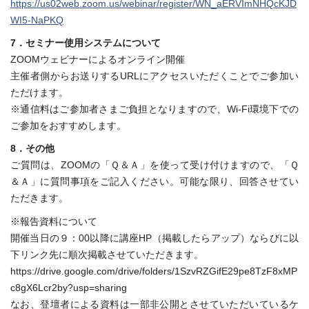
https://us02web.zoom.us/webinar/register/WN_aERVImNHQcKJD
WI5-NaPKQ
7．セミナー使用システムについて
ZOOMウェビナーによるオンライン開催
主催者側からお送りするURLにアクセスいただくことでご参加い
ただけます。
※通信料はご参加者さまご負担となりますので、Wi-Fi環境下での
ご参加をおすすめします。
8．その他
ご質問は、ZOOMの「Ｑ＆Ａ」を使って受け付けますので、「Ｑ
＆Ａ」に質問事項をご記入ください。可能な限り、回答させてい
ただきます。
※報告資料について
開催当日の９：00以降に講座HP（掲載したらアップ）ならびに以
下リンク先に順次掲載させていただきます。
https://drive.google.com/drive/folders/1SzvRZGifE29pe8TzF8xMP
c8gX6Lcr2by?usp=sharing
なお、登壇者による資料は一部非公開とさせていただいているケ