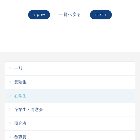
prev
一覧へ戻る
next
一般
受験生
在学生
卒業生・同窓会
研究者
教職員