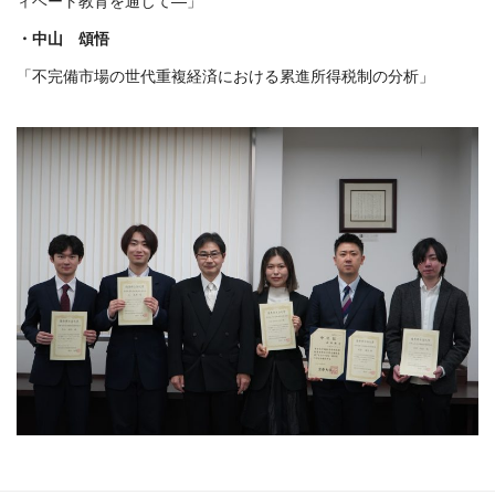
ィベート教育を通じて—」
・中山 頌悟
「不完備市場の世代重複経済における累進所得税制の分析」