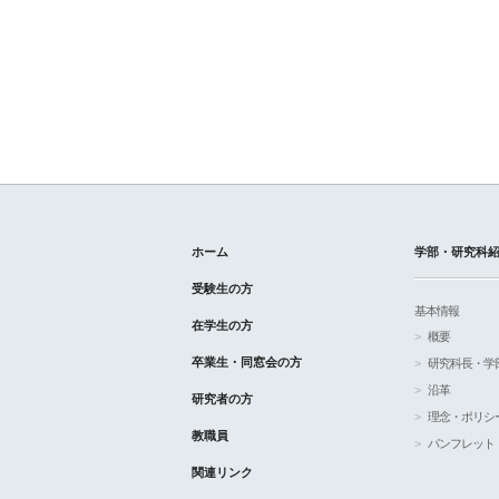
ホーム
学部・研究科
受験生の方
基本情報
在学生の方
概要
卒業生・同窓会の方
研究科長・学
沿革
研究者の方
理念・ポリシ
教職員
パンフレット
関連リンク