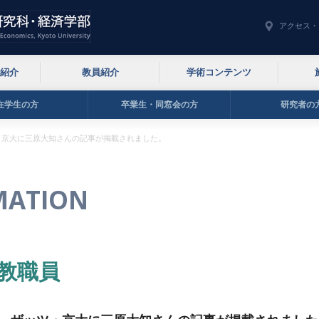
アクセス・
紹介
教員紹介
学術コンテンツ
在学生の方
卒業生・同窓会の方
研究者の
・京大に三原大知さんの記事が掲載されました。
MATION
教職員