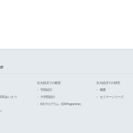
紹介
京大経済での教育
京大経済での研究
学部紹介
概要
部長あいさつ
大学院紹介
セミナーシリーズ
EAプログラム（EA Programme）
ー