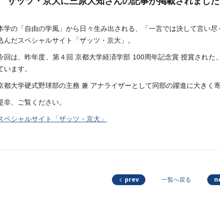
ザッツ・京大に三原大知さんの記事が掲載されました
本学の「自由の学風」から日々生み出される、「一言では決して言い尽
込んだスペシャルサイト「ザッツ・京大」。
今回は、昨年度、第４回 京都大学経済学部 100周年記念賞 授賞された
ています。
京都大学硬式野球部の主務 兼 アナライザーとして同部の躍進に大きく
是非、ご覧ください。
スペシャルサイト「ザッツ・京大」
prev
n
一覧へ戻る