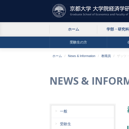
ホーム
学部・研究科
受験生の方
ホーム
News & Information
教職員
ザッツ
NEWS & INFOR
一般
受験生