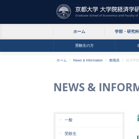
ホーム
学部・研究科
受験生の方
ホーム
News & Information
教職員
経済学部
NEWS & INFOR
一般
受験生