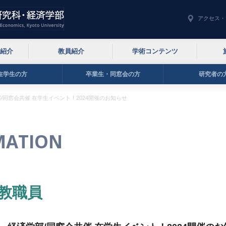
アクセス・
紹介
教員紹介
学術コンテンツ
在学生の方
卒業生・同窓会の方
研究者の
/同窓会共催 在学生イベント！2024開催のお知らせ
MATION
教職員