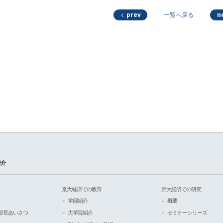
prev
n
一覧へ戻る
紹介
京大経済での教育
京大経済での研究
学部紹介
概要
部長あいさつ
大学院紹介
セミナーシリーズ