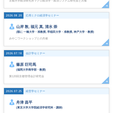
京都大学経済研究所マクロ経済学・経済システム研究会と共催
2026.08.20
応用ミクロ経済学セミナー
山岸 敦, 福元 真, 清水 崇
(順に 一橋大学・准教授, 早稲田大学・准教授, 神戸大学・教授)
みやこワークショップとの共催
2026.07.18
会計学セミナー
篠原 巨司馬
(福岡大学商学部・教授)
第120回京都管理会計研究会
2026.07.25
経営学セミナー
舟津 昌平
(東京大学大学院経済学研究科・講師)