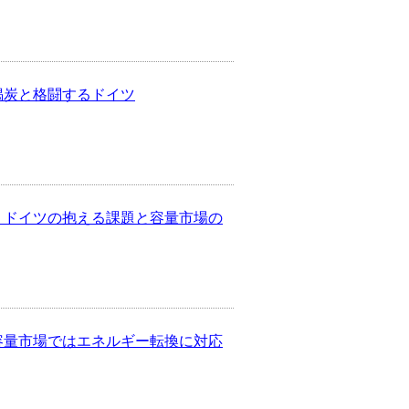
）褐炭と格闘するドイツ
） ドイツの抱える課題と容量市場の
）容量市場ではエネルギー転換に対応