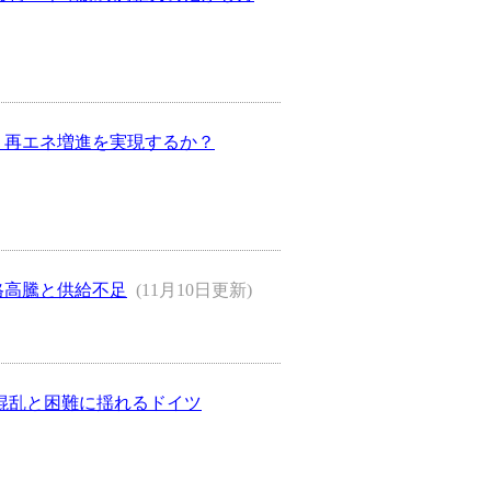
どう再エネ増進を実現するか？
格高騰と供給不足
(11月10日更新)
）混乱と困難に揺れるドイツ