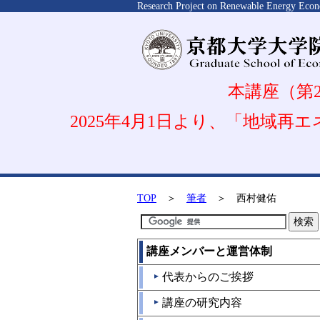
Research Project on Renewable Energy Econ
本講座（第2
2025年4月1日より、「地域
TOP
＞
筆者
＞ 西村健佑
講座メンバーと運営体制
代表からのご挨拶
▲
講座の研究内容
▲