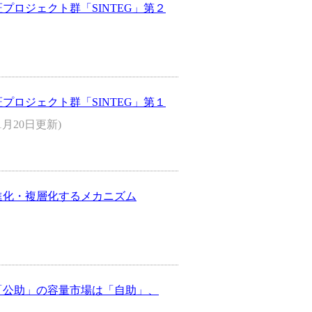
プロジェクト群「SINTEG」第２
プロジェクト群「SINTEG」第１
(1月20日更新)
）進化・複層化するメカニズム
）「公助」の容量市場は「自助」、