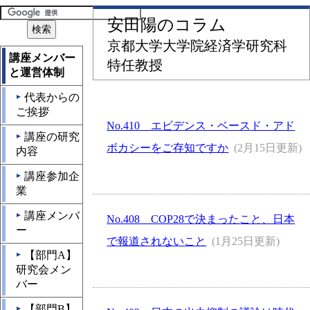
安田陽のコラム
京都大学大学院経済学研究科
講座メンバー
特任教授
と運営体制
代表からの
▲
ご挨拶
No.410 エビデンス・ベースド・アド
講座の研究
▲
ボカシーをご存知ですか
(2月15日更新)
内容
講座参加企
▲
業
講座メンバ
▲
No.408 COP28で決まったこと、日本
ー
で報道されないこと
(1月25日更新)
【部門A】
▲
研究会メン
バー
【部門B】
▲