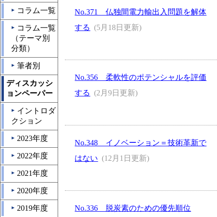
コラム一覧
▲
No.371 仏独間電力輸出入問題を解体
する
(5月18日更新)
コラム一覧
▲
（テーマ別
分類）
筆者別
▲
No.356 柔軟性のポテンシャルを評価
ディスカッシ
する
(2月9日更新)
ョンペーパー
イントロダ
▲
クション
2023年度
▲
No.348 イノベーション＝技術革新で
2022年度
▲
はない
(12月1日更新)
2021年度
▲
2020年度
▲
2019年度
No.336 脱炭素のための優先順位
▲