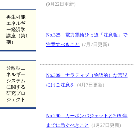
(9月22日更新)
再生可能
エネルギ
ー経済学
No.325 電力需給ひっ迫「注意報」で
講座（第1
期）
注意すべきこと
(7月7日更新)
分散型エ
ネルギー
No.309 ナラティブ（物語的）な言説
システム
にはご注意を
(4月7日更新)
に関する
研究プロ
ジェクト
No.290 カーボンバジェットと2030年
までに急ぐべきこと
(1月27日更新)