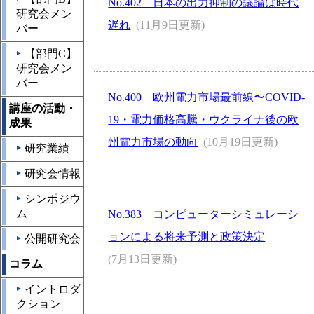
No.402 日本の出力抑制の議論は時代
研究会メン
遅れ
(11月9日更新)
バー
【部門C】
▲
研究会メン
バー
No.400 欧州電力市場最前線〜COVID-
講座の活動・
19・電力価格高騰・ウクライナ後の欧
成果
州電力市場の動向
(10月19日更新)
研究業績
▲
研究会情報
▲
シンポジウ
▲
ム
No.383 コンピューターシミュレーシ
ョンによる将来予測と政策決定
公開研究会
▲
(7月13日更新)
コラム
イントロダ
▲
クション